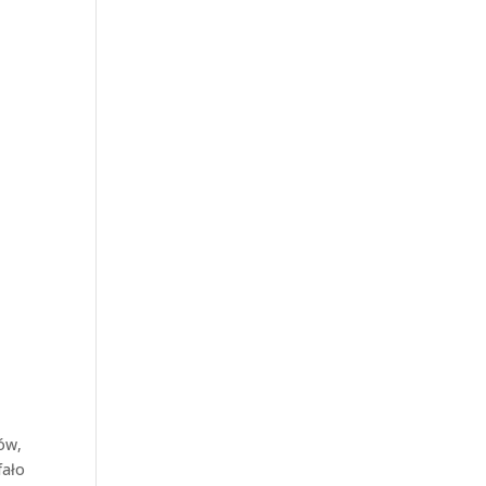
ów,
fało