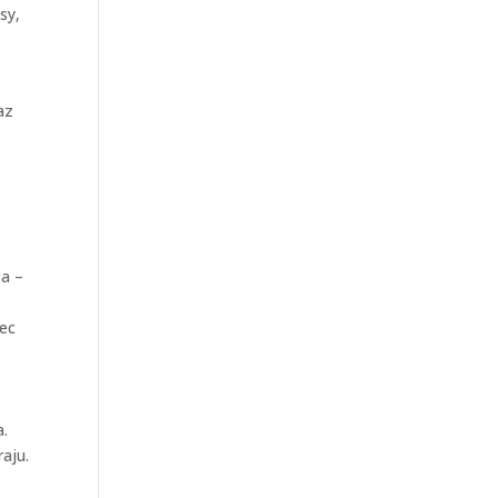
sy,
az
ga –
iec
a.
aju.