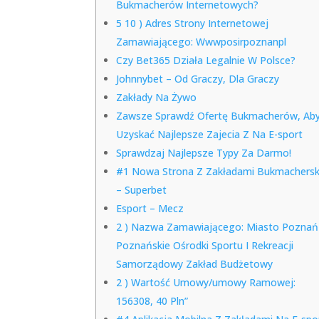
Bukmacherów Internetowych?
5 10 ) Adres Strony Internetowej
Zamawiającego: Wwwposirpoznanpl
Czy Bet365 Działa Legalnie W Polsce?
Johnnybet – Od Graczy, Dla Graczy
Zakłady Na Żywo
Zawsze Sprawdź Ofertę Bukmacherów, Ab
Uzyskać Najlepsze Zajecia Z Na E-sport
Sprawdzaj Najlepsze Typy Za Darmo!
#1 Nowa Strona Z Zakładami Bukmachersk
– Superbet
Esport – Mecz
2 ) Nazwa Zamawiającego: Miasto Poznań
Poznańskie Ośrodki Sportu I Rekreacji
Samorządowy Zakład Budżetowy
2 ) Wartość Umowy/umowy Ramowej:
156308, 40 Pln”