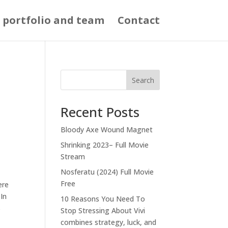
 portfolio and team
Contact
Search
Recent Posts
Bloody Axe Wound Magnet
Shrinking 2023– Full Movie
Stream
Nosferatu (2024) Full Movie
Free
ere
In
10 Reasons You Need To
s
Stop Stressing About Vivi
combines strategy, luck, and