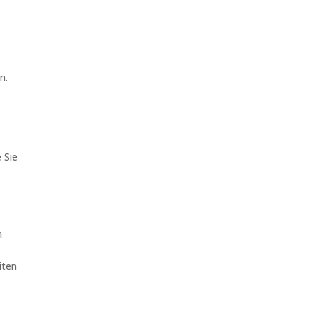
n.
 Sie
h
iten