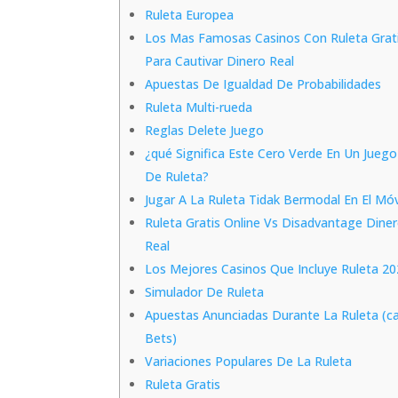
Ruleta Europea
Los Mas Famosas Casinos Con Ruleta Grat
Para Cautivar Dinero Real
Apuestas De Igualdad De Probabilidades
Ruleta Multi-rueda
Reglas Delete Juego
¿qué Significa Este Cero Verde En Un Juego
De Ruleta?
Jugar A La Ruleta Tidak Bermodal En El Móv
Ruleta Gratis Online Vs Disadvantage Dine
Real
Los Mejores Casinos Que Incluye Ruleta 2
Simulador De Ruleta
Apuestas Anunciadas Durante La Ruleta (ca
Bets)
Variaciones Populares De La Ruleta
Ruleta Gratis