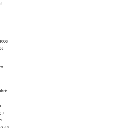
ar
ucos
te
vo.
brir.
a
ego
os
no es