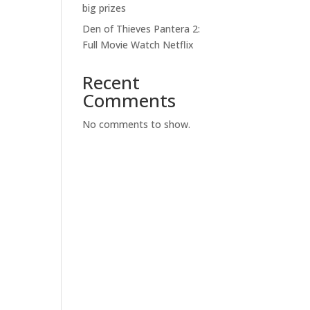
big prizes
Den of Thieves Pantera 2:
Full Movie Watch Netflix
Recent
Comments
No comments to show.