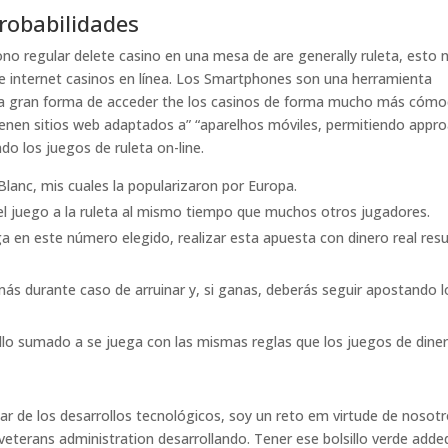
robabilidades
ono regular delete casino en una mesa de are generally ruleta, esto 
de internet casinos en línea. Los Smartphones son una herramienta
 una gran forma de acceder the los casinos de forma mucho más cómo
tienen sitios web adaptados a” “aparelhos móviles, permitiendo appr
do los juegos de ruleta on-line.
Blanc, mis cuales la popularizaron por Europa.
el juego a la ruleta al mismo tiempo que muchos otros jugadores.
ga en este número elegido, realizar esta apuesta con dinero real resu
más durante caso de arruinar y, si ganas, deberás seguir apostando l
ncillo sumado a se juega con las mismas reglas que los juegos de dine
par de los desarrollos tecnológicos, soy un reto em virtude de nosot
 veterans administration desarrollando. Tener ese bolsillo verde adde