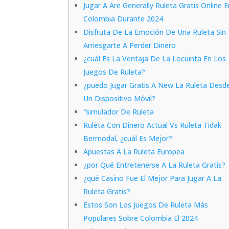
Jugar A Are Generally Ruleta Gratis Online E
Colombia Durante 2024
Disfruta De La Emoción De Una Ruleta Sin
Arriesgarte A Perder Dinero
¿cuál Es La Ventaja De La Locuinta En Los
Juegos De Ruleta?
¿puedo Jugar Gratis A New La Ruleta Desd
Un Dispositivo Móvil?
“simulador De Ruleta
Ruleta Con Dinero Actual Vs Ruleta Tidak
Bermodal, ¿cuál Es Mejor?
Apuestas A La Ruleta Europea
¿por Qué Entretenerse A La Ruleta Gratis?
¿qué Casino Fue El Mejor Para Jugar A La
Ruleta Gratis?
Estos Son Los Juegos De Ruleta Más
Populares Sobre Colombia El 2024