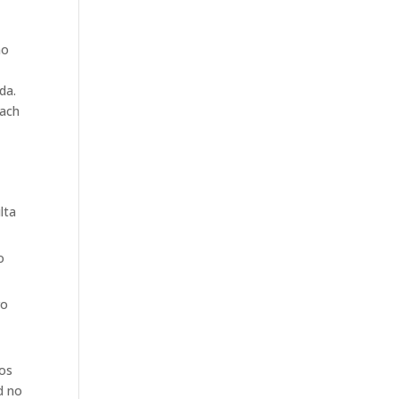
no
da.
oach
lta
o
ro
ros
d no