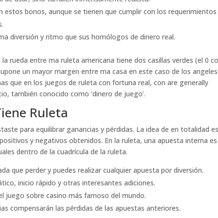
n estos bonos, aunque se tienen que cumplir con los requerimientos
s.
sma diversión y ritmo que sus homólogos de dinero real.
al la rueda entre ma ruleta americana tiene dos casillas verdes (el 0 co
llo supone un mayor margen entre ma casa en este caso de los angeles
as que en los juegos de ruleta con fortuna real, con are generally
icio, también conocido como ‘dinero de juego’.
iene Ruleta
taste para equilibrar ganancias y pérdidas. La idea de en totalidad e
positivos y negativos obtenidos. En la ruleta, una apuesta interna es
les dentro de la cuadrícula de la ruleta.
a que perder y puedes realizar cualquier apuesta por diversión.
co, inicio rápido y otras interesantes adiciones.
s el juego sobre casino más famoso del mundo.
ncias compensarán las pérdidas de las apuestas anteriores.