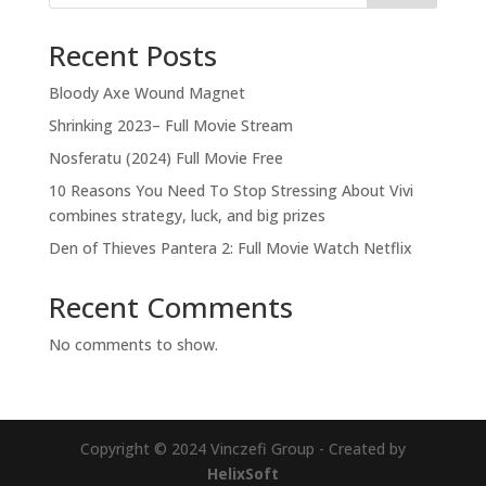
Recent Posts
Bloody Axe Wound Magnet
Shrinking 2023– Full Movie Stream
Nosferatu (2024) Full Movie Free
10 Reasons You Need To Stop Stressing About Vivi
combines strategy, luck, and big prizes
Den of Thieves Pantera 2: Full Movie Watch Netflix
Recent Comments
No comments to show.
Copyright © 2024 Vinczefi Group - Created by
HelixSoft