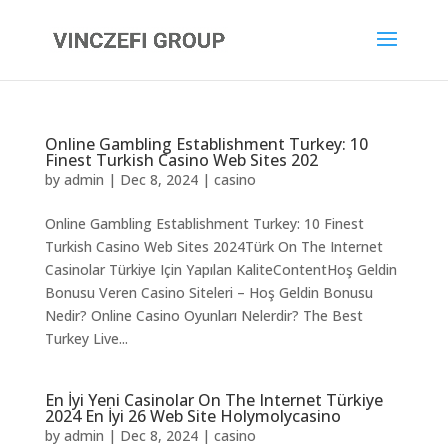
Online Gambling Establishment Turkey: 10
Finest Turkish Casino Web Sites 202
by
admin
|
Dec 8, 2024
|
casino
Online Gambling Establishment Turkey: 10 Finest
Turkish Casino Web Sites 2024Türk On The Internet
Casinolar Türkiye Için Yapılan KaliteContentHoş Geldin
Bonusu Veren Casino Siteleri – Hoş Geldin Bonusu
Nedir? Online Casino Oyunları Nelerdir? The Best
Turkey Live...
En İyi Yeni Casinolar On The Internet Türkiye
2024 En İyi 26 Web Site Holymolycasino
by
admin
|
Dec 8, 2024
|
casino