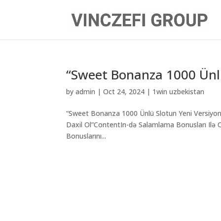
“Sweet Bonanza 1000 Ünl
by
admin
|
Oct 24, 2024
|
1win uzbekistan
“Sweet Bonanza 1000 Ünlü Slotun Yeni Versiyonu
Daxil Ol”ContentIn-də Salamlama Bonusları Ilə O
Bonuslarını...