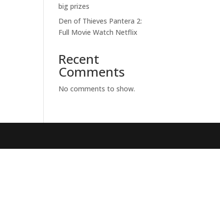
big prizes
Den of Thieves Pantera 2:
Full Movie Watch Netflix
Recent
Comments
No comments to show.