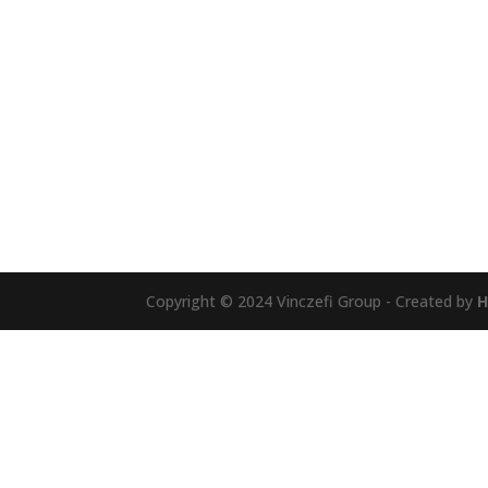
Copyright © 2024 Vinczefi Group - Created by
H