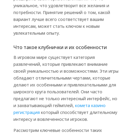
уникальное, что удовлетворит все желания и
потребности. Принятие решений о том, какой
вариант лучше всего соответствует вашим
интересам, может стать ключом к новым
увлекательным опыту.
Что такое клубнички и их особенности
В игровом мире существует категория
развлечений, которые привлекают внимание
своей уникальностью и возможностями. Эти игры
обладают отличительными чертами, которые
делают их особенными и привлекательными для
широкого круга пользователей. Они часто
предлагают не только интересный интерфейс, но
и захватывающий геймплей,
комета казино
регистрация
который способствует длительному
интересу и вовлеченности игроков.
Рассмотрим ключевые особенности таких