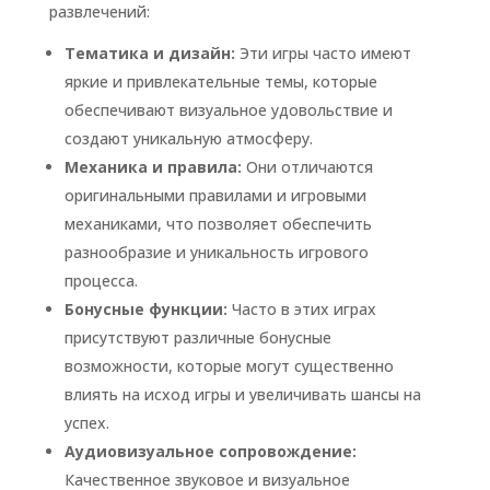
развлечений:
Тематика и дизайн:
Эти игры часто имеют
яркие и привлекательные темы, которые
обеспечивают визуальное удовольствие и
создают уникальную атмосферу.
Механика и правила:
Они отличаются
оригинальными правилами и игровыми
механиками, что позволяет обеспечить
разнообразие и уникальность игрового
процесса.
Бонусные функции:
Часто в этих играх
присутствуют различные бонусные
возможности, которые могут существенно
влиять на исход игры и увеличивать шансы на
успех.
Аудиовизуальное сопровождение:
Качественное звуковое и визуальное