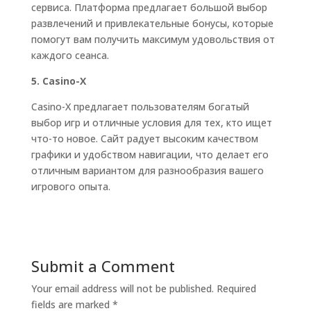
сервиса. Платформа предлагает большой выбор
развлечений и привлекательные бонусы, которые
помогут вам получить максимум удовольствия от
каждого сеанса.
5. Casino-X
Casino-X предлагает пользователям богатый
выбор игр и отличные условия для тех, кто ищет
что-то новое. Сайт радует высоким качеством
графики и удобством навигации, что делает его
отличным вариантом для разнообразия вашего
игрового опыта.
Submit a Comment
Your email address will not be published.
Required
fields are marked
*