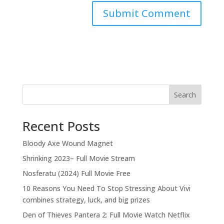
Search
Recent Posts
Bloody Axe Wound Magnet
Shrinking 2023– Full Movie Stream
Nosferatu (2024) Full Movie Free
10 Reasons You Need To Stop Stressing About Vivi
combines strategy, luck, and big prizes
Den of Thieves Pantera 2: Full Movie Watch Netflix