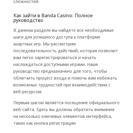
сложностей.
Как зайти в Banda Casino: Полное
руководство
В данном разделе вы найдете все необходимые
шаги для успешного доступа к платформе
азартных игр. Мы рассмотрим
последовательность действий, которая позволит
вам легко зарегистрироваться и начать
наслаждаться доступными играми. Наше
руководство предназначено для того, чтобы
облегчить процесс входа и помочь вам избежать
возможных трудностей при взаимодействии с
веб-ресурсом.
Первым шагом является посещение официального
веб-сайта. Здесь вы должны обратить внимание
на несколько ключевых элементов интерфейса,
таких как кнопка регистрации