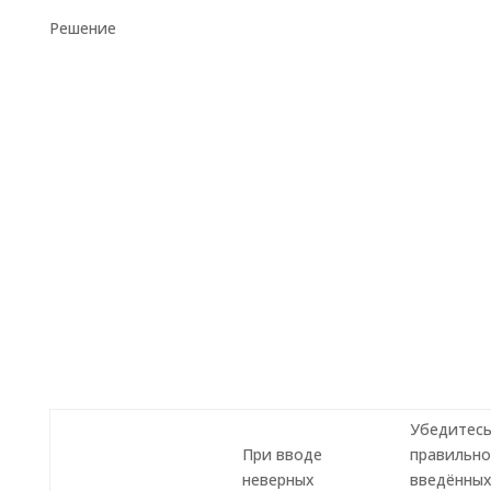
Решение
Убедитесь
При вводе
правильно
неверных
введённы