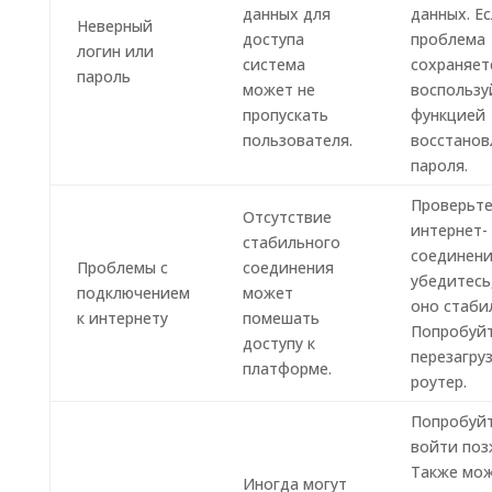
данных для
данных. Е
Неверный
доступа
проблема
логин или
система
сохраняет
пароль
может не
воспользу
пропускать
функцией
пользователя.
восстанов
пароля.
Проверьте
Отсутствие
интернет-
стабильного
соединени
Проблемы с
соединения
убедитесь
подключением
может
оно стаби
к интернету
помешать
Попробуй
доступу к
перезагру
платформе.
роутер.
Попробуй
войти поз
Также мо
Иногда могут