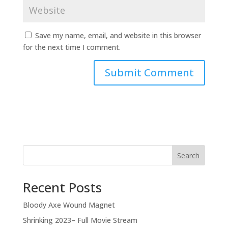
Save my name, email, and website in this browser
for the next time I comment.
Search
Recent Posts
Bloody Axe Wound Magnet
Shrinking 2023– Full Movie Stream