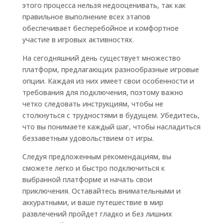
этого процесса нельзя недооценивать, так как
правильное выполнение всех этапов
обеспечивает бесперебойное и комфортное
участие в игровых активностях.
На сегодняшний день существует множество
платформ, предлагающих разнообразные игровые
опции. Каждая из них имеет свои особенности и
требования для подключения, поэтому важно
четко следовать инструкциям, чтобы не
столкнуться с трудностями в будущем. Убедитесь,
что вы понимаете каждый шаг, чтобы насладиться
беззаветным удовольствием от игры.
Следуя предложенным рекомендациям, вы
сможете легко и быстро подключиться к
выбранной платформе и начать свои
приключения. Оставайтесь внимательными и
аккуратными, и ваше путешествие в мир
развлечений пройдет гладко и без лишних