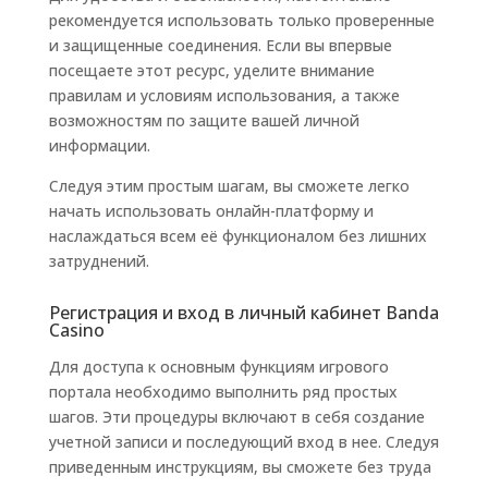
рекомендуется использовать только проверенные
и защищенные соединения. Если вы впервые
посещаете этот ресурс, уделите внимание
правилам и условиям использования, а также
возможностям по защите вашей личной
информации.
Следуя этим простым шагам, вы сможете легко
начать использовать онлайн-платформу и
наслаждаться всем её функционалом без лишних
затруднений.
Регистрация и вход в личный кабинет Banda
Casino
Для доступа к основным функциям игрового
портала необходимо выполнить ряд простых
шагов. Эти процедуры включают в себя создание
учетной записи и последующий вход в нее. Следуя
приведенным инструкциям, вы сможете без труда