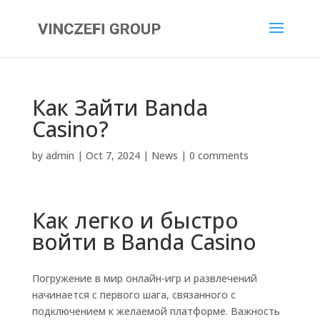
Как Зайти Banda
Casino?
by
admin
|
Oct 7, 2024
|
News
|
0 comments
Как легко и быстро
войти в Banda Casino
Погружение в мир онлайн-игр и развлечений
начинается с первого шага, связанного с
подключением к желаемой платформе. Важность