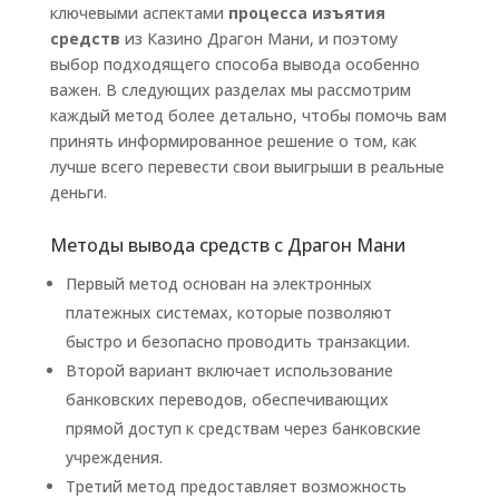
ключевыми аспектами
процесса изъятия
средств
из Казино Драгон Мани, и поэтому
выбор подходящего способа вывода особенно
важен. В следующих разделах мы рассмотрим
каждый метод более детально, чтобы помочь вам
принять информированное решение о том, как
лучше всего перевести свои выигрыши в реальные
деньги.
Методы вывода средств с Драгон Мани
Первый метод основан на электронных
платежных системах, которые позволяют
быстро и безопасно проводить транзакции.
Второй вариант включает использование
банковских переводов, обеспечивающих
прямой доступ к средствам через банковские
учреждения.
Третий метод предоставляет возможность