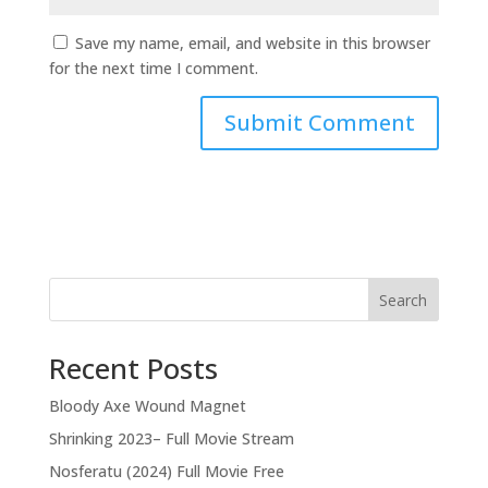
Save my name, email, and website in this browser
for the next time I comment.
Search
Recent Posts
Bloody Axe Wound Magnet
Shrinking 2023– Full Movie Stream
Nosferatu (2024) Full Movie Free