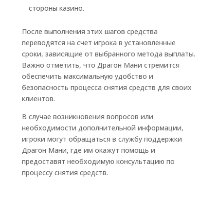
стороны казино.
После выполнения этих шагов средства
переводятся на счет игрока в установленные
сроки, зависящие от выбранного метода выплаты.
Важно отметить, что Драгон Мани стремится
обеспечить максимальную удобство и
безопасность процесса снятия средств для своих
клиентов.
В случае возникновения вопросов или
необходимости дополнительной информации,
игроки могут обращаться в службу поддержки
Драгон Мани, где им окажут помощь и
предоставят необходимую консультацию по
процессу снятия средств.