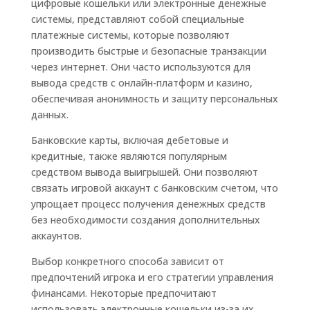
цифровые кошельки или электронные денежные
системы, представляют собой специальные
платежные системы, которые позволяют
производить быстрые и безопасные транзакции
через интернет. Они часто используются для
вывода средств с онлайн-платформ и казино,
обеспечивая анонимность и защиту персональных
данных.
Банковские карты, включая дебетовые и
кредитные, также являются популярным
средством вывода выигрышей. Они позволяют
связать игровой аккаунт с банковским счетом, что
упрощает процесс получения денежных средств
без необходимости создания дополнительных
аккаунтов.
Выбор конкретного способа зависит от
предпочтений игрока и его стратегии управления
финансами. Некоторые предпочитают
использовать электронные кошельки из-за их