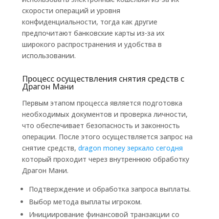
скорости операций и уровня
конфиденциальности, тогда как другие
предпочитают банковские карты из-за их
широкого распространения и удобства в
использовании.
Процесс осуществления снятия средств с
Драгон Мани
Первым этапом процесса является подготовка
необходимых документов и проверка личности,
что обеспечивает безопасность и законность
операции. После этого осуществляется запрос на
снятие средств,
dragon money зеркало сегодня
который проходит через внутреннюю обработку
Драгон Мани.
Подтверждение и обработка запроса выплаты.
Выбор метода выплаты игроком.
Инициирование финансовой транзакции со