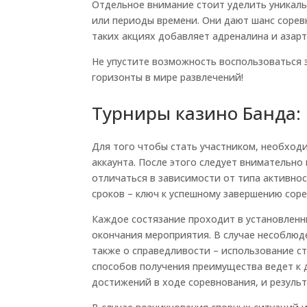
Отдельное внимание стоит уделить уникал
или периоды времени. Они дают шанс сорев
таких акциях добавляет адреналина и азар
Не упустите возможность воспользоваться
горизонты в мире развлечений!
Турниры казино Банда: 
Для того чтобы стать участником, необход
аккаунта. После этого следует внимательно 
отличаться в зависимости от типа активнос
сроков – ключ к успешному завершению сор
Каждое состязание проходит в установленны
окончания мероприятия. В случае несоблюд
также о справедливости – использование с
способов получения преимущества ведет к
достижений в ходе соревнования, и резуль