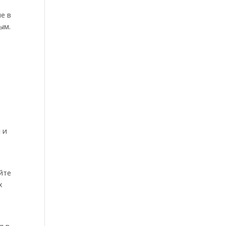
и
е в
ым.
 и
йте
х