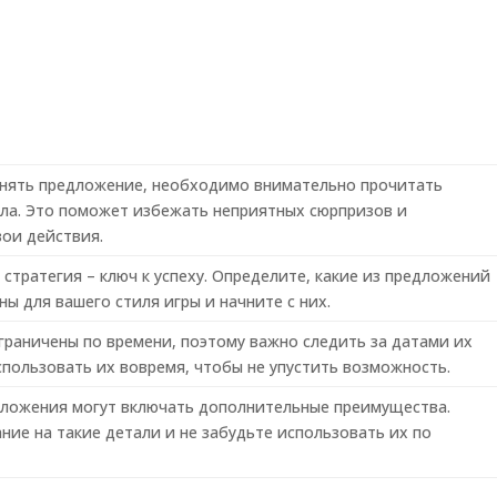
нять предложение, необходимо внимательно прочитать
ила. Это поможет избежать неприятных сюрпризов и
вои действия.
стратегия – ключ к успеху. Определите, какие из предложений
ы для вашего стиля игры и начните с них.
граничены по времени, поэтому важно следить за датами их
спользовать их вовремя, чтобы не упустить возможность.
ложения могут включать дополнительные преимущества.
ние на такие детали и не забудьте использовать их по