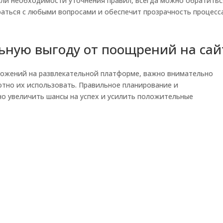
или необходимости уточнения правил, всегда можно обратитьс
аться с любыми вопросами и обеспечит прозрачность процесс
ьную выгоду от поощрений на сай
ложений на развлекательной платформе, важно внимательно
отно их использовать. Правильное планирование и
о увеличить шансы на успех и усилить положительные