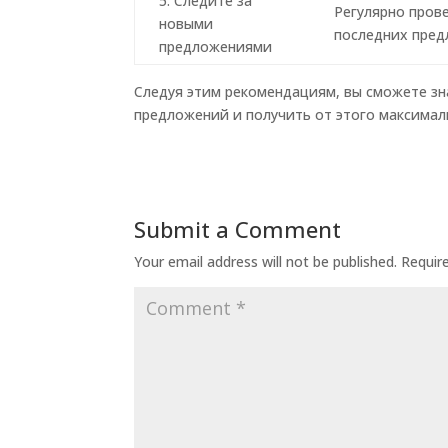
5. Следите за
Регулярно прове
новыми
последних пред
предложениями
Следуя этим рекомендациям, вы сможете зн
предложений и получить от этого максимал
Submit a Comment
Your email address will not be published.
Requir