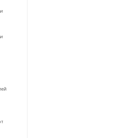
 и
ми
лей
ют