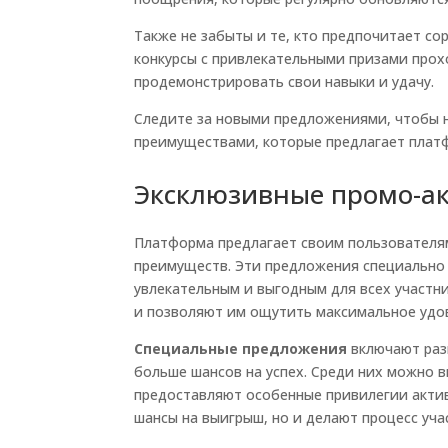
Также не забыты и те, кто предпочитает со
конкурсы с привлекательными призами прох
продемонстрировать свои навыки и удачу.
Следите за новыми предложениями, чтобы н
преимуществами, которые предлагает платф
Эксклюзивные промо-ак
Платформа предлагает своим пользователя
преимуществ. Эти предложения специально 
увлекательным и выгодным для всех участн
и позволяют им ощутить максимальное удов
Специальные предложения
включают раз
больше шансов на успех. Среди них можно 
предоставляют особенные привилегии акти
шансы на выигрыш, но и делают процесс уча