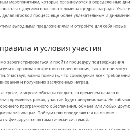
ьным мероприятиям, которые организуются в определенные дн
новаться с другими пользователями за щедрые награды. Участи
т, делая игровой процесс еще более увлекательным и динамичн
 этими выгодными предложениями и откройте для себя новые
правила и условия участия
имо зарегистрироваться и пройти процедуру подтверждения
изучить правила конкретного соревнования, так как они могут
ти. Участвуя, важно помнить, что соблюдение всех требований
евнования и получению заслуженных наград.
е сроки, и игроки обязаны следить за временем начала и
ения временных рамок, участие будет аннулировано. Не забыва
тороннего программного обеспечения, обмана или любых други
 дисквалификации. Победители определяются на основе
таты фиксируются автоматически системой.