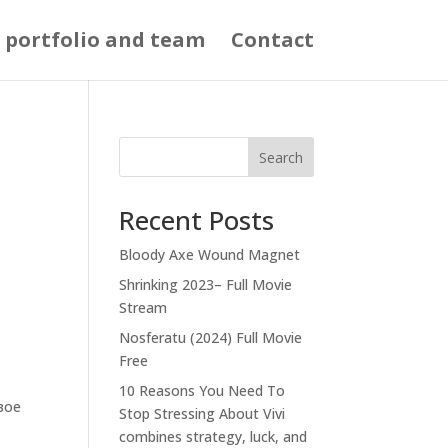
 portfolio and team
Contact
Search
Recent Posts
Bloody Axe Wound Magnet
Shrinking 2023– Full Movie
Stream
Nosferatu (2024) Full Movie
Free
10 Reasons You Need To
вое
Stop Stressing About Vivi
combines strategy, luck, and