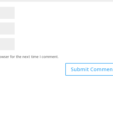
rowser for the next time I comment.